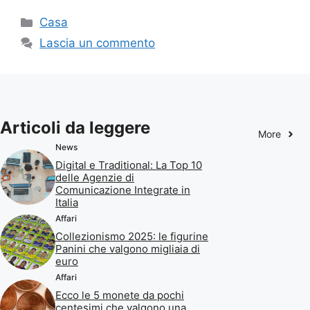
Categorie
Casa
Lascia un commento
Articoli da leggere
More
News
Digital e Traditional: La Top 10
delle Agenzie di
Comunicazione Integrate in
Italia
Affari
Collezionismo 2025: le figurine
Panini che valgono migliaia di
euro
Affari
Ecco le 5 monete da pochi
centesimi che valgono una