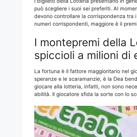
I biglietti della Lotteria presentano in gen
può scegliere i suoi sei preferiti. Al mome
devono controllare la corrispondenza tra i 
numeri corrispondenti, maggiore è il prem
I montepremi della L
spiccioli a milioni di 
La fortuna è il fattore maggioritario nel g
speranze e le scaramanzie, è la Dea bendata
giocare alla lotteria, infatti, non sono n
abilità. Il giocatore sfida la sorte con lo 