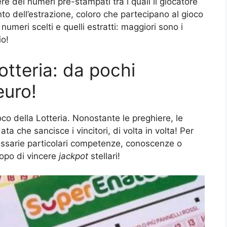
ere dei numeri pre-stampati tra i quali il giocatore
nto dell’estrazione, coloro che partecipano al gioco
numeri scelti e quelli estratti: maggiori sono i
io!
otteria: da pochi
euro!
ioco della Lotteria. Nonostante le preghiere, le
 che sancisce i vincitori, di volta in volta! Per
ecessarie particolari competenze, conoscenze o
scopo di vincere
jackpot
stellari!