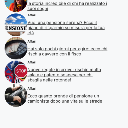
la storia incredibile di chi ha realizzato i
suoi sogni
Affari
Vuoi una pensione serena? Ecco il
piano di risparmio su misura per la tua
età
Affari
Hai solo pochi giorni per agire: ecco chi
rischia davvero con il fisco
Affari
Nuove regole in arrivo: rischio multa
salata e patente sospesa per chi
sbaglia nelle rotonde!
Affari
Ecco quanto prende di pensione un
camionista dopo una vita sulle strade